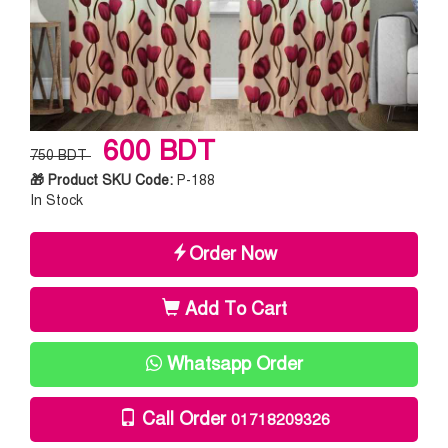
600 BDT
750 BDT
🎁 Product SKU Code:
P-188
In Stock
Order Now
Add To Cart
Whatsapp Order
Call Order
01718209326