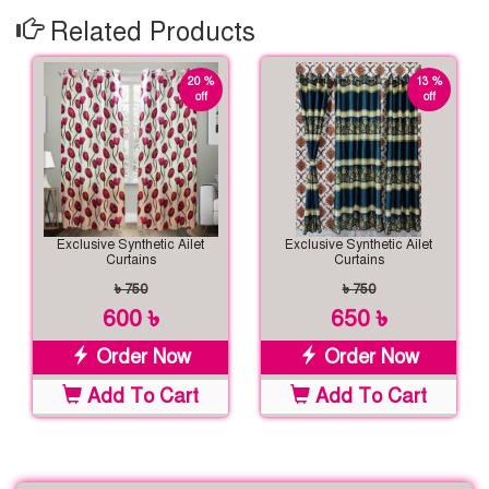
Related Products
20 %
13 %
off
off
Exclusive Synthetic Ailet
Exclusive Synthetic Ailet
Curtains
Curtains
৳ 750
৳ 750
600 ৳
650 ৳
Order Now
Order Now
Add To Cart
Add To Cart