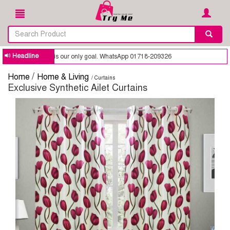
Headline
sted online shop is our only goal. WhatsApp 01718-209326
/
Home
Home & Living
/ Curtains
Exclusive Synthetic Ailet Curtains