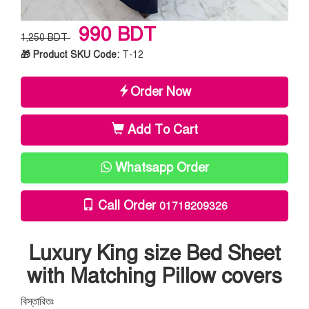
990 BDT
1,250 BDT
🎁 Product SKU Code:
T-12
Order Now
Add To Cart
Whatsapp Order
Call Order
01718209326
Luxury King size Bed Sheet
with Matching Pillow covers
বিস্তারিতঃ