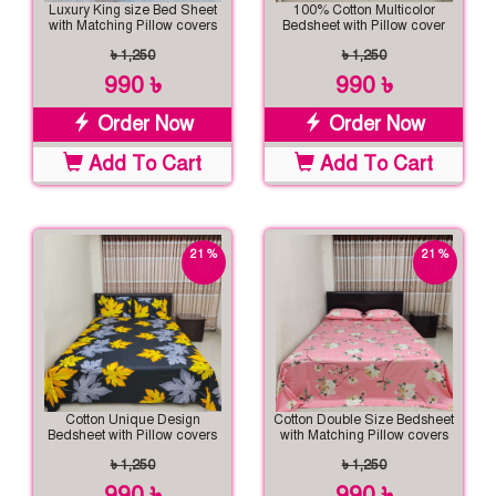
Luxury King size Bed Sheet
100% Cotton Multicolor
with Matching Pillow covers
Bedsheet with Pillow cover
৳ 1,250
৳ 1,250
990 ৳
990 ৳
Order Now
Order Now
Add To Cart
Add To Cart
21 %
21 %
off
off
Cotton Unique Design
Cotton Double Size Bedsheet
Bedsheet with Pillow covers
with Matching Pillow covers
৳ 1,250
৳ 1,250
990 ৳
990 ৳