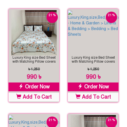
21 %
21 %
off
off
Luxury King size Bed Sheet
Luxury King size Bed Sheet
with Matching Pillow covers
with Matching Pillow covers
৳ 1,250
৳ 1,250
990 ৳
990 ৳
Order Now
Order Now
Add To Cart
Add To Cart
21 %
21 %
off
off