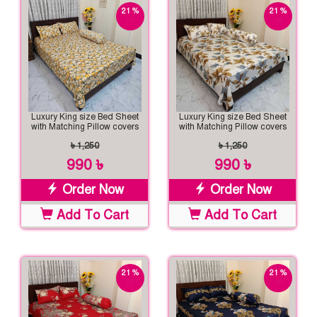
21 %
21 %
off
off
Luxury King size Bed Sheet
Luxury King size Bed Sheet
with Matching Pillow covers
with Matching Pillow covers
৳ 1,250
৳ 1,250
990 ৳
990 ৳
Order Now
Order Now
Add To Cart
Add To Cart
21 %
21 %
off
off