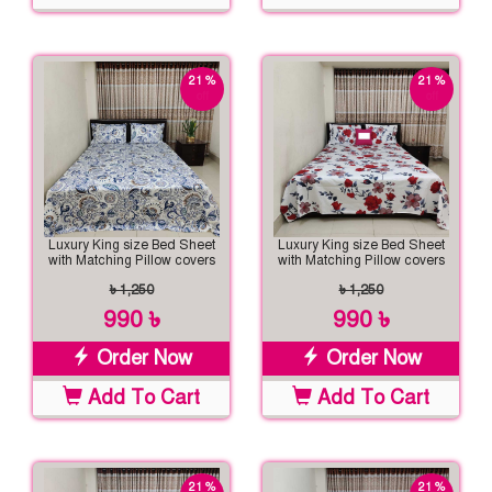
21 %
21 %
off
off
Luxury King size Bed Sheet
Luxury King size Bed Sheet
with Matching Pillow covers
with Matching Pillow covers
৳ 1,250
৳ 1,250
990 ৳
990 ৳
Order Now
Order Now
Add To Cart
Add To Cart
21 %
21 %