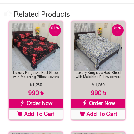
Related Products
21 %
21 %
off
off
Luxury King size Bed Sheet
Luxury King size Bed Sheet
with Matching Pillow covers
with Matching Pillow covers
৳ 1,250
৳ 1,250
990 ৳
990 ৳
Order Now
Order Now
Add To Cart
Add To Cart