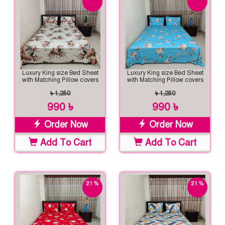
off
off
Luxury King size Bed Sheet
Luxury King size Bed Sheet
with Matching Pillow covers
with Matching Pillow covers
৳ 1,250
৳ 1,250
990 ৳
990 ৳
Order Now
Order Now
Add To Cart
Add To Cart
21 %
21 %
off
off