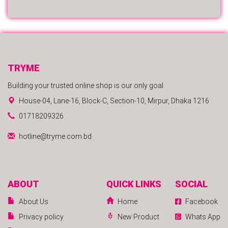
TRYME
Building your trusted online shop is our only goal
House-04, Lane-16, Block-C, Section-10, Mirpur, Dhaka 1216
01718209326
hotline@tryme.com.bd
ABOUT
QUICK LINKS
SOCIAL
About Us
Home
Facebook
Privacy policy
New Product
Whats App